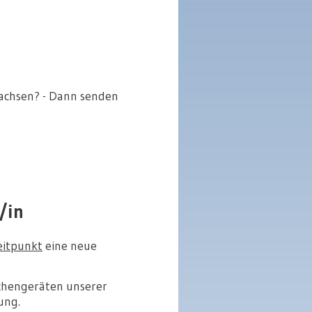
ewachsen? - Dann senden
/in
eitpunkt
eine neue
chengeräten unserer
ung.