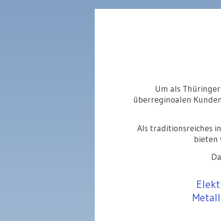
Um als Thüringe
überreginoalen Kunden 
Als traditionsreiches
bieten 
Da
Elekt
Metal