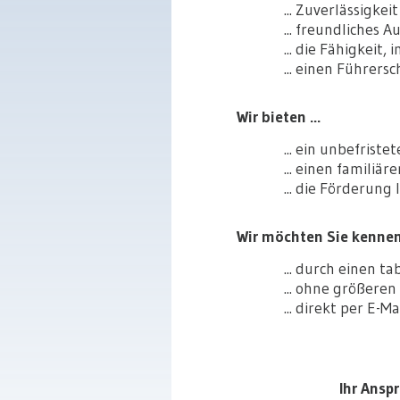
... Zuverlässigke
... freundliches
... die Fähigkeit
... einen Führers
Wir bieten ...
... ein unbefrist
... einen famili
... die Förderun
Wir möchten Sie kennen 
... durch einen t
... ohne größere
... direkt per E-M
Ihr Ansp